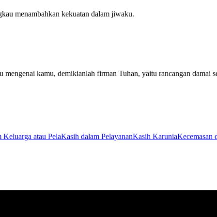
ngkau menambahkan kekuatan dalam jiwaku.
 mengenai kamu, demikianlah firman Tuhan, yaitu rancangan damai s
 Keluarga atau Pela
Kasih dalam Pelayanan
Kasih Karunia
Kecemasan d