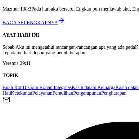
Mazmur 138:3
Pada hari aku berseru, Engkau pun menjawab aku, E
BACA SELENGKAPNYA
AYAT HARI INI
Sebab Aku ini mengetahui rancangan-rancangan apa yang ada padaKu
kepadamu hari depan yang penuh harapan.
Yeremia 29:11
TOPIK
Buah Roh
Disiplin Rohani
Integritas
Kasih dalam Keluarga
Kasih dalam
Hati
Ketekunan
Pelayanan
Pemulihan
Pengampunan
Pengharapan