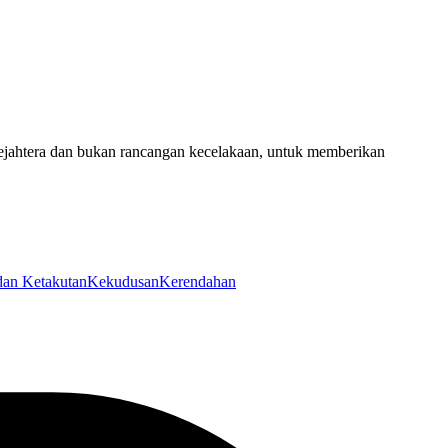
ejahtera dan bukan rancangan kecelakaan, untuk memberikan
an Ketakutan
Kekudusan
Kerendahan