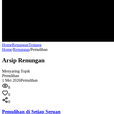
Home
Renungan
Tentang
Home
/
Renungan
/
Pemulihan
Arsip Renungan
Menyaring Topik
Pemulihan
1 Mei 2026
Pemulihan
8
0
0
Pemulihan di Setiap Seruan