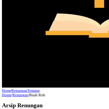
Home
Renungan
Tentang
Home
/
Renungan
/
Buah Roh
Arsip Renungan