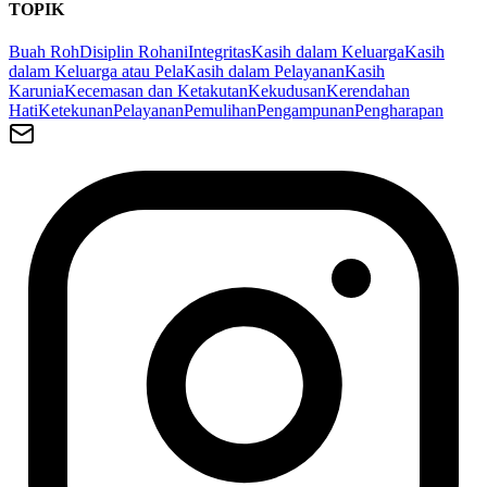
TOPIK
Buah Roh
Disiplin Rohani
Integritas
Kasih dalam Keluarga
Kasih
dalam Keluarga atau Pela
Kasih dalam Pelayanan
Kasih
Karunia
Kecemasan dan Ketakutan
Kekudusan
Kerendahan
Hati
Ketekunan
Pelayanan
Pemulihan
Pengampunan
Pengharapan